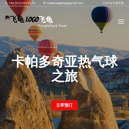
+90 (533) 923 09 63
turtleparagliding@gmail.com
7/24 全天候开放
Toggl
飞龟
Paragliding & Travel
卡帕多奇亚热气球
之旅
立即预订