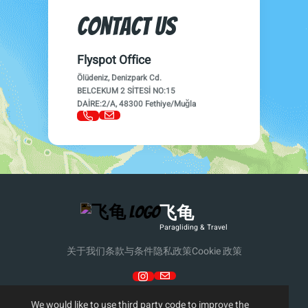
Contact us
Flyspot Office
Ölüdeniz, Denizpark Cd.
BELCEKUM 2 SİTESİ NO:15
DAİRE:2/A, 48300 Fethiye/Muğla
飞龟
Paragliding & Travel
关于我们
条款与条件
隐私政策
Cookie 政策
We would like to use
third party code
to improve the