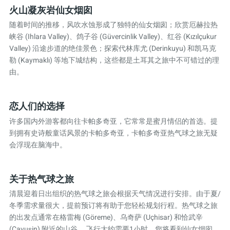
火山凝灰岩仙女烟囱
随着时间的推移，风吹水蚀形成了独特的仙女烟囱；欣赏厄赫拉热
峡谷 (Ihlara Valley)、鸽子谷 (Güvercinlik Valley)、红谷 (Kızılçukur
Valley) 沿途步道的绝佳景色；探索代林库尤 (Derinkuyu) 和凯马克
勒 (Kaymaklı) 等地下城结构，这些都是土耳其之旅中不可错过的理
由。
恋人们的选择
许多国内外游客都向往卡帕多奇亚，它常常是蜜月情侣的首选。提
到拥有史诗般童话风景的卡帕多奇亚，卡帕多奇亚热气球之旅无疑
会浮现在脑海中。
关于热气球之旅
清晨迎着日出组织的热气球之旅会根据天气情况进行安排。由于夏/
冬季需求量很大，提前预订将有助于您轻松规划行程。热气球之旅
的出发点通常在格雷梅 (Göreme)、乌奇萨 (Uçhisar) 和恰武辛
(Çavuşin) 附近的山谷。 飞行大约需要1小时，您将看到仙女烟囱、